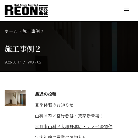
コ
ン
ホーム
»
施工事例２
テ
ン
施工事例２
ツ
へ
2025.09.17
WORKS
ス
キ
ッ
プ
最近の投稿
夏季休暇のお知らせ
山科区四ノ宮行者谷・貸家新登場！
京都市山科区大塚野溝町・リノベ済物件
年末年始の営業のお知らせ