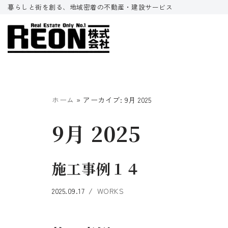
暮らしと街を創る、地域密着の不動産・建設サービス
コ
ン
テ
ン
ツ
へ
ホーム
»
アーカイブ: 9月 2025
ス
9月 2025
キ
ッ
プ
施工事例１４
2025.09.17
WORKS