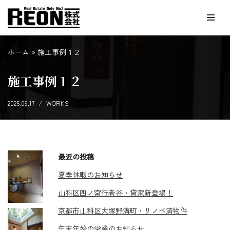
コ
ン
ホーム
»
施工事例１２
テ
ン
施工事例１２
ツ
へ
2025.09.17
WORKS
ス
キ
ッ
プ
最近の投稿
夏季休暇のお知らせ
山科区四ノ宮行者谷・貸家新登場！
京都市山科区大塚野溝町・リノベ済物件
年末年始の営業のお知らせ